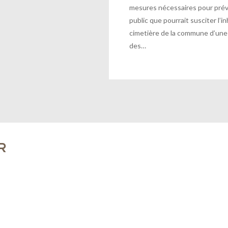
mesures nécessaires pour préven
public que pourrait susciter l’
cimetière de la commune d’une
des…
R