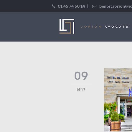
|
01 45 74 50 14
benoit.jorion@j
09
03 '17