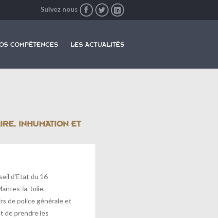
Suivez nous



Skip
to
OS COMPÉTENCES
LES ACTUALITÉS
content
IRE, INHUMATION ET
eil d’Etat du 16
ntes-la-Jolie,
s de police générale et
t de prendre les