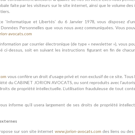
bale faite par les visiteurs sur le site internet, ainsi que le volume des
tiers.
e ‘Informatique et Libertés’ du 6 Janvier 1978, vous disposez d’un d
s Données Personnelles que vous nous avez communiquées. Vous pouv
rion-avocats.com
information par courrier électronique (de type « newsletter »), vous p
 ci-dessus, soit en suivant les instructions figurant en fin de chacu
.com
vous confère un droit d’usage privé et non exclusif de ce site. Tous 
riété du CABINET JORION AVOCATS, ou sont reproduits avec l’autorisat
roits de propriété intellectuelle. L’utilisation frauduleuse de tout co
nforme qu’il usera largement de ses droits de propriété intellectu
 externes
ose sur son site internet
www.jorion-avocats.com
des liens ou des