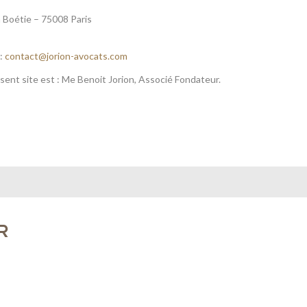
La Boétie – 75008 Paris
 :
contact@jorion-avocats.com
ésent site est : Me Benoit Jorion, Associé Fondateur.
R