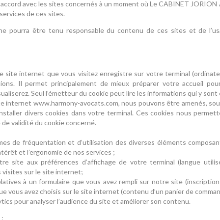
s en accord avec les sites concernés à un moment où Le CABINET JORIO
services de ces sites.
urra être tenu responsable du contenu de ces sites et de l’usage
le site internet que vous visitez enregistre sur votre terminal (ordinat
tions. Il permet principalement de mieux préparer votre accueil pou
ualiserez. Seul l’émetteur du cookie peut lire les informations qui y sont
te internet www.harmony-avocats.com, nous pouvons être amenés, sous 
installer divers cookies dans votre terminal. Ces cookies nous permette
 de validité du cookie concerné.
lumes de fréquentation et d’utilisation des diverses éléments composan
’intérêt et l’ergonomie de nos services ;
re site aux préférences d’affichage de votre terminal (langue utilis
s visites sur le site internet;
atives à un formulaire que vous avez rempli sur notre site (inscripti
ue vous avez choisis sur le site internet (contenu d’un panier de command
ytics pour analyser l’audience du site et améliorer son contenu.
 :