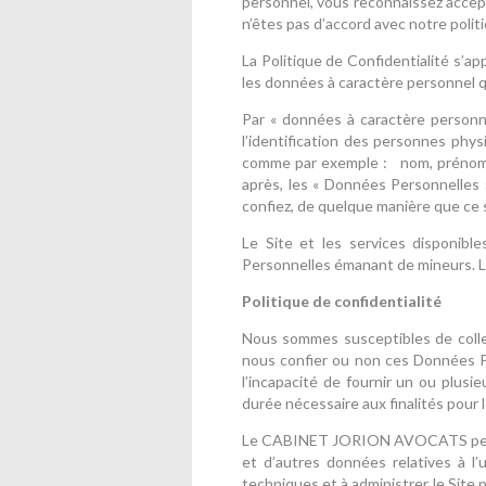
personnel, vous reconnaissez accepte
n’êtes pas d’accord avec notre politiq
La Politique de Confidentialité s’
les données à caractère personnel q
Par « données à caractère personn
l’identification des personnes physi
comme par exemple : nom, prénom, s
après, les « Données Personnelles 
confiez, de quelque manière que ce s
Le Site et les services disponib
Personnelles émanant de mineurs. L
Politique de confidentialité
Nous sommes susceptibles de colle
nous confier ou non ces Données Pe
l’incapacité de fournir un ou plusi
durée nécessaire aux finalités pour l
Le CABINET JORION AVOCATS peut êt
et d’autres données relatives à l’
techniques et à administrer le Site 