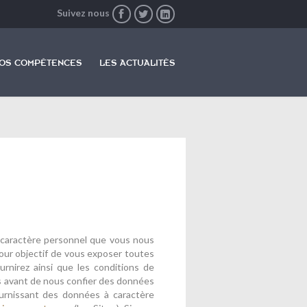
Suivez nous



Skip
to
OS COMPÉTENCES
LES ACTUALITÉS
content
caractère personnel que vous nous
pour objectif de vous exposer toutes
nirez ainsi que les conditions de
s avant de nous confier des données
ournissant des données à caractère