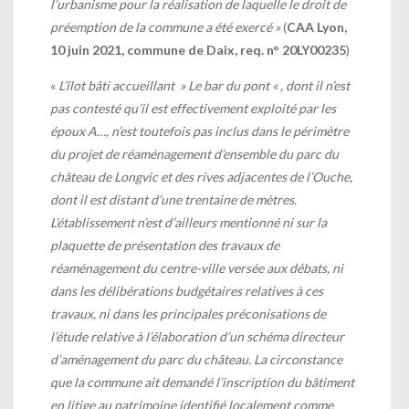
l’urbanisme pour la réalisation de laquelle le droit de
préemption de la commune a été exercé
»
(
CAA Lyon,
10 juin 2021, commune de Daix, req. n° 20LY00235
)
«
L’îlot bâti accueillant » Le bar du pont « , dont il n’est
pas contesté qu’il est effectivement exploité par les
époux A…, n’est toutefois pas inclus dans le périmètre
du projet de réaménagement d’ensemble du parc du
château de Longvic et des rives adjacentes de l’Ouche,
dont il est distant d’une trentaine de mètres.
L’établissement n’est d’ailleurs mentionné ni sur la
plaquette de présentation des travaux de
réaménagement du centre-ville versée aux débats, ni
dans les délibérations budgétaires relatives à ces
travaux, ni dans les principales préconisations de
l’étude relative à l’élaboration d’un schéma directeur
d’aménagement du parc du château. La circonstance
que la commune ait demandé l’inscription du bâtiment
en litige au patrimoine identifié localement comme